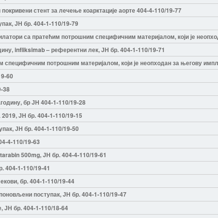
покривени стент за лечење коарктације аорте 404-4-110/19-77
ак, ЈН бр. 404-1-110/19-79
латори са пратећим потрошним специфичним материјалом, који је неопхода
ину, infliksimab – референтни лек, ЈН бр. 404-1-110/19-71
 специфичним потрошним материјалом, који је неопходан за његову импла
19-60
9-38
годину, бр ЈН 404-1-110/19-28
2019, ЈН бр. 404-1-110/19-15
пак, ЈН бр. 404-1-110/19-50
04-4-110/19-63
tarabin 500mg, ЈН бр. 404-4-110/19-61
р. 404-1-110/19-41
кови, бр. 404-1-110/19-44
поновљени поступак, ЈН бр. 404-1-110/19-47
 ЈН бр. 404-1-110/18-64