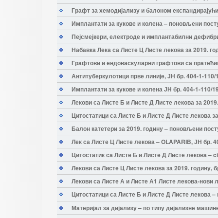
Графт за хемодијализу и балоном експандирајући 
Имплантати за кукове и колена – поновљени поступ
Пејсмејкери, електроде и имплантабилни дефибри
Набавка Лека са Листе Ц Листе лекова за 2019. год
Графтови и ендоваскуларни графтови са пратећим
Антитуберкулотици прве линије, ЈН бр. 404-1-110/
Имплантати за кукове и колена ЈН бр. 404-1-110/1
Лекови са Листе Б и Листе Д Листе лекова за 2019.
Цитостатици са Листе Б и Листе Д Листе лекова за 
Балон катетери за 2019. годину – поновљени посту
Лек са Листе Ц Листе лекова – OLAPARIB, ЈН бр. 4
Цитостатик са Листе Б и Листе Д Листе лекова – ci
Лекови са Листе Ц Листе лекова за 2019. годину, б
Лекови са Листе А и Листе А1 Листе лекова-нови ле
Цитостатици са Листе Б и Листе Д Листе лекова – 
Материјал за дијализу – по типу дијализне машине,