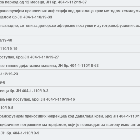
а период од 12 месеци, ЈН бр. 404-1-112/19-37
рансфузијом прeносивих инфeкција код давалаца крви мeтодом хeмилумин
јалом бр ЈН
404-1-110/19-33
накнадно, сетови за донорске аферезне поступке и аутотрансфузиони си
0/19-40
-110/19-19
ступак, број ЈН 404-1-110/19-27
све типове дијализних машина, ЈН бр. 404-1-110/18-63
-112/19-23
9-6
сеци бр. ЈН 404-1-110/19-3
вљени поступак, број ЈН 404-1-110/19-16
110/19-5
ансфузијом преносивих инфекција код давалаца крви, број ЈН 404-1-110/1
ифичним потрошним материјалом, који је неопходан за његову имплантацију
ЈН бр. 404-1-110/19-9