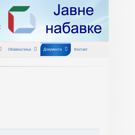
Обавештења
Документа
Контакт