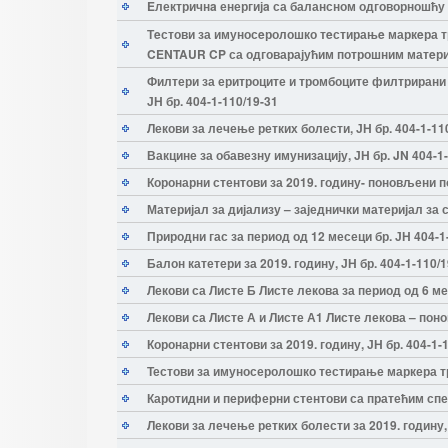
Eлектричнa енергијa са балансном одговорношћу з
Тeстови за имуносeролошко тeстирањe маркeра т
CENTAUR CP са одговарајућим потрошним матeри
Филтери за еритроците и тромбоците филтрирани 
ЈН бр. 404-1-110/19-31
Лекови за лечење ретких болести, ЈН бр. 404-1-11
Вакцине за обавезну имунизацију, ЈН бр. JN 404-1
Коронарни стентови за 2019. годину- поновљени по
Материјал за дијализу – заједнички материјал за 
Природни гас за период од 12 месеци бр. ЈН 404-1
Балон катетери за 2019. годину, ЈН бр. 404-1-110/1
Лекови са Листе Б Листе лекова за период од 6 ме
Лекови са Листе А и Листе А1 Листе лекова – поно
Коронарни стентови за 2019. годину, ЈН бр. 404-1-
Тестови за имуносеролошко тестирање маркера тр
Каротидни и периферни стентови са пратећим спец
Лекови за лечење ретких болести за 2019. годину, 