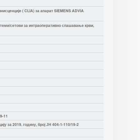
исцeнцијe ( CLIA) за апарат SIEMENS ADVIA
стеми/сетови за интраоперативно спашавање крви,
9-11
 за 2019. годину, број ЈН 404-1-110/19-2