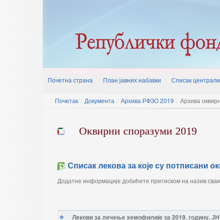
Почетна страна
План јавних набавки
Списак централи
Почетак
/
Документа
/
Архива РФЗО 2019
/
Архива оквир
Оквирни споразуми 2019
Списак лекова за које су потписани 
Додатне информације добићете притиском на назив свак
Лекови за лечење хемофилије за 2019. годину, ЈН 