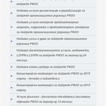
потребе РФЗО
Набавка услуге дезинсекције и дератизације за
потребе организационих јединица РФЗО
Набавка услуге контроле противпожарних
апарата, хидраната и противпожарних централа
за потребе организационих јединица РФЗО
Набавка угља и дрва за потребе организационих
јединица РФЗО
Набавка телекомуникационих услуга, интернета,
L2VPN и L3VPN за потребе РФЗО за период од 24
месеца
Набавка клима уређаја за потребе РФЗО
Канцеларијски материјал за потребе РФЗО за 2015
годину - печати и штамбиљи
Канцеларијски материјал за потребе РФЗО за 2015
годину
Услуга физичко - техничког обезбеђења пословних
објеката РФЗО за период од 12 месеци