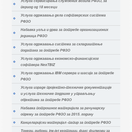
Услуга сервисирања службених возила РФЗО, за
период од 18 месеци
Услуга одржавања дела софтверских система
РФЗО
Набавка угља и дрва за потребе организационих
јединица РФЗО
Услуга одржавања система за складиштење
података за потребе РФЗО
Услуга одржавања економско-финансијског
софтвера NexTBIZ
Услуга одржавања IBM сервера и шасија за потребе
РФЗО
Услуга израде пројектно-техничке документације
и услуга техничке подршке у управљању
објектима за потребе РФЗО
Набавка потрошног материјала за рачунарску
опрему за потребе РФЗО за 2015. годину
Канцеларијски материјал -папир за потребе РФЗО
Tонери, рибони, inк-јеt кертриџи, факс филмови за