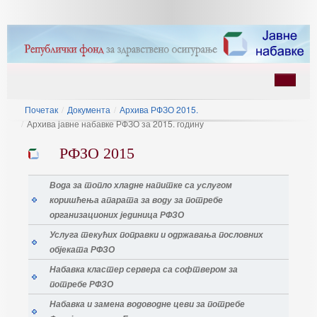
Почетак
/
Документа
/
Архива РФЗО 2015.
/
Архива јавне набавке РФЗО за 2015. годину
РФЗО 2015
Вода за топло хладне напитке са услугом
коришћења апарата за воду за потребе
ину
организационих јединица РФЗО
Услуга текућих поправки и одржавања пословних
објеката РФЗО
Набавка кластер сервера са софтвером за
потребе РФЗО
Набавка и замена водоводне цеви за потребе