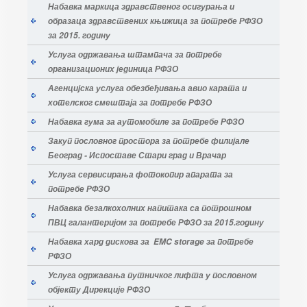
Набавка маркица здравственог осигурања и
образаца здравствених књижица за потребе РФЗО
за 2015. годину
Услуга одржавања штампача за потребе
организационих јединица РФЗО
Агенцијска услуга обезбеђивања авио карата и
хотелског смештаја за потребе РФЗО
Набавка гума за аутомобиле за потребе РФЗО
Закуп пословног простора за потребе филијале
Београд - Испоставе Стари град и Врачар
Услуга сервисирања фотокопир апарата за
потребе РФЗО
Набавка безалкохолних напитака са потрошном
ПВЦ галантеријом за потребе РФЗО за 2015.годину
Набавка хард дискова за EMC storage за потребе
РФЗО
Услуга одржавања путничког лифта у пословном
објекту Дирекције РФЗО