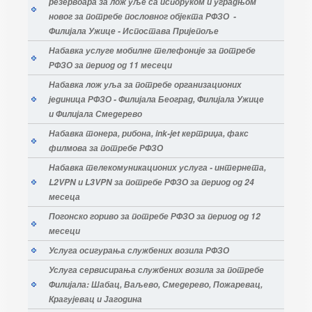
резервоара за лож уље са испоруком и уградњом
новог за потребе пословног објекта РФЗО -
Филијала Ужице - Испостава Пријепоље
Набавка услуге мобилне телефоније за потребе
РФЗО за период од 11 месеци
Набавка лож уља за потребе организационих
јединица РФЗО - Филијала Београд, Филијала Ужице
и Филијала Смедерево
Набавка тонера, рибона, ink-jet кертриџа, факс
филмова за потребе РФЗО
Набавка телекомуникационих услуга - интернета,
L2VPN и L3VPN за потребе РФЗО за период од 24
месеца
Погонско гориво за потребе РФЗО за период од 12
месеци
Услуга осигурања службених возила РФЗО
Услуга сервисирања службених возила за потребе
Филијала: Шабац, Ваљево, Смедерево, Пожаревац,
Крагујевац и Јагодина