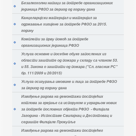
Безалкохолни напици за потребе организационих
јединица РФЗО за период од годину дана
Канцеларијски материјал и материјал за
одржавање хигијене за потребе РФЗО за 2015.
годину
Комплети за прву помоћ за потребе
организационих јединица РФЗО
Услуга основне и посебне обуке запослених из
области заштите од пожара у складу са чланом 53.
и 55. Закона о заштити од пожара (''Сл. гласник РС''
бр. 111/2009 и 20/2015)
Услуга осигурања имовине и лица за потребе РФЗО
за период од годину дана
Извођење радова на демонтажи постојећих
котлова за грејање са испоруком и уградњом нових
за потребе пословних објекта РФЗО - Филијала
Јагодина - Испоставе Свилајнац и Деспотовац и
седиште Филијале Прокупље
Извођење радова на демонтажи постојећег