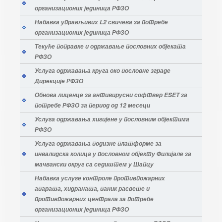
организационих јединица РФЗО
Набавка управљивих L2 свичева за потребе
организационих јединица РФЗО
Текуће поправке и одржавање пословних објеката
РФЗО
Услуга одржавања круга око пословне зграде
Дирекције РФЗО
Обнова лиценце за антивирусни софтвер ESET за
потребе РФЗО за период од 12 месеци
Услуга одржавања хигијене у пословним објектима
РФЗО
Услуга одржавања подизне платформе за
инвалидска колица у пословном објекту Филијале за
мачвански округ са седиштем у Шапцу
Набавка услуге контроле противпожарних
апарата, хидраната, паник расвете и
противпожарних централа за потребе
организационих јединица РФЗО