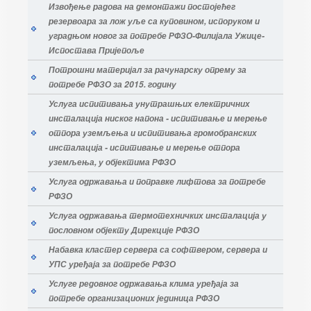
Извођење радова на демонтажи постојећег
резервоара за лож уље са куповином, испоруком и
уградњом новог за потребе РФЗО-Филијала Ужице-
Испостава Пријепоље
Потрошни материјал за рачунарску опрему за
потребе РФЗО за 2015. годину
Услуга испитивања унутрашњих електричних
инсталација ниског напона - испитивање и мерење
отпора уземљења и испитивања громобранских
инсталација - испитивање и мерење отпора
уземљења, у објектима РФЗО
Услуга одржавања и поправке лифтова за потребе
РФЗО
Услуга одржавања термотехничких инсталација у
пословном објекту Дирекције РФЗО
Набавка кластер сервера са софтвером, сервера и
УПС уређаја за потребе РФЗО
Услуге редовног одржавања клима уређаја за
потребе организационих јединица РФЗО