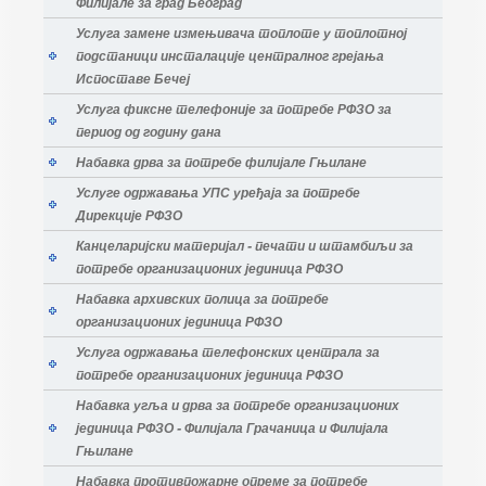
Филијале за град Београд
Услуга замене измењивача топлоте у топлотној
подстаници инсталације централног грејања
Испоставе Бечеј
Услуга фиксне телефоније за потребе РФЗО за
период од годину дана
Набавка дрва за потребе филијале Гњилане
Услуге одржавања УПС уређаја за потребе
Дирекције РФЗО
Канцеларијски материјал - печати и штамбиљи за
потребе организационих јединица РФЗО
Набавка архивских полица за потребе
организационих јединица РФЗО
Услуга одржавања телефонских централа за
потребе организационих јединица РФЗО
Набавка угља и дрва за потребе организационих
јединица РФЗО - Филијала Грачаница и Филијала
Гњилане
Набавка противпожарне опреме за потребе