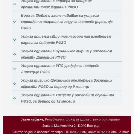
Услуга одржавања сервера за потребе
организационих јединица РФЗО
Вода за топле и хадне напитке са услугом
коришћења апарата за воду за потребе дирекције
РФЗО
Услуга вршења стручног надзора над извођењем
радова за потребе РФЗО
Услуга одржавања путничког лифта у пословном
објекту Дирекције РФЗО
Услуга одржавања УПС уређаја за потребе
Дирекције РФЗО
Услуга физичко-техничког обезбеђења пословних
објеката РФЗО за период од 9 месеци
Услуга одржавања хигијене у пословним објектима
РФЗО, за период од 12 месеци
Јавне набавке,
Републички фонд за здравствено осигурање
Јована Мариновића 2, 11040 Београд
Сектор за јавне набавке; телефон: 011/2053-686, Факс: 011/2053-884; e-mail: