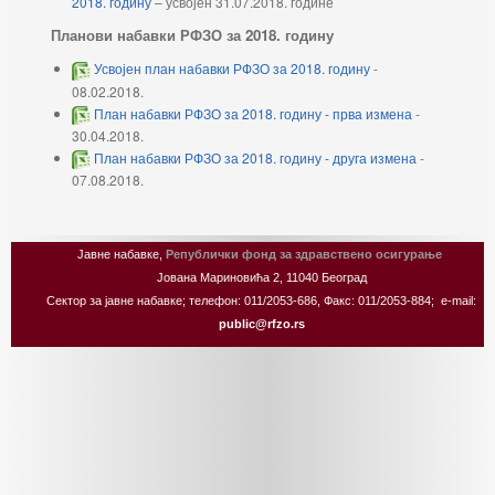
2018. годину
– усвојен 31.07.2018. године
Планови набавки РФЗО за 2018. годину
Усвојен план набавки РФЗО за 2018. годину
-
08.02.2018.
План набавки РФЗО за 2018. годину - прва измена
-
30.04.2018.
План набавки РФЗО за 2018. годину - друга измена
-
07.08.2018.
Јавне набавке,
Републички фонд за здравствено осигурање
Јована Мариновића 2, 11040 Београд
Сектор за јавне набавке; телефон: 011/2053-686, Факс: 011/2053-884; e-mail:
public@rfzo.rs
Joomla! 3 Templates