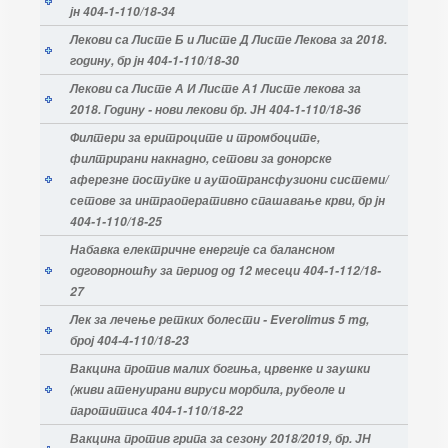
јн 404-1-110/18-34
Лекови са Листе Б и Листе Д Листе Лекова за 2018.
годину, бр јн 404-1-110/18-30
Лекови са Листе А И Листе А1 Листе лекова за
2018. Годину - нови лекови бр. ЈН 404-1-110/18-36
Филтери за еритроците и тромбоците,
филтрирани накнадно, сетови за донорске
аферезне поступке и аутотрансфузиони системи/
сетове за интраоперативно спашавање крви, бр јн
404-1-110/18-25
Набавка електричне енергије са балансном
одговорношћу за период од 12 месеци 404-1-112/18-
27
Лек за лечење ретких болести - Everolimus 5 mg,
број 404-4-110/18-23
Вакцина против малих богиња, црвенке и заушки
(живи атенуирани вируси морбила, рубеоле и
паротитиса 404-1-110/18-22
Вакцина против грипа за сезону 2018/2019, бр. ЈН