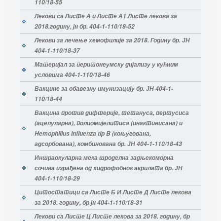
110/18-55
Лекови са Листе А и Листе А1 Листе лекова за
2018.годину, јн бр. 404-1-110/18-52
Лекови за лечење хемофилије за 2018. Годину бр. ЈН
404-1-110/18-37
Материјал за перитонеумску дијализу у кућним
условима 404-1-110/18-46
Вакцине за обавезну имунизацију бр. ЈН 404-1-
110/18-44
Вакцина против дифтерије, тетануса, пертусиса
(ацелуларна), полиомијелитиса (инактивисана) и
Hemophilius influenza tip B (коњугована,
адсорбована), комбинована бр. ЈН 404-1-110/18-43
Интраокуларна мека троделна задњекоморна
сочива израђена од хидрофобног акрилата бр. ЈН
404-1-110/18-29
Цитостатици са Листе Б И Листе Д Листе лекова
за 2018. годину, бр јн 404-1-110/18-31
Лекови са Листе Ц Листе лекова за 2018. годину, бр