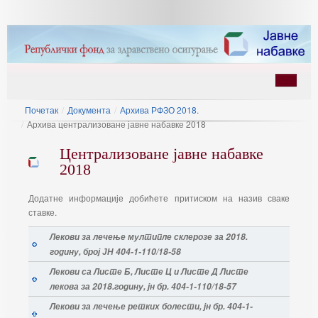
Почетак
/
Документа
/
Архива РФЗО 2018.
/
Архива централизоване јавне набавке 2018
Централизоване јавне набавке
2018
Додатне информације добићете притиском на назив сваке
ину
ставке.
Лекови за лечење мултипле склерозе за 2018.
годину, број ЈН 404-1-110/18-58
Лекови са Листе Б, Листе Ц и Листе Д Листе
лекова за 2018.годину, јн бр. 404-1-110/18-57
Лекови за лечење ретких болести, јн бр. 404-1-