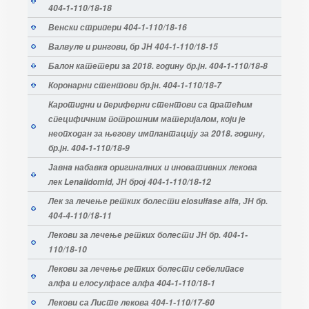
404-1-110/18-18
Венски стрипери 404-1-110/18-16
Валвуле и рингови, бр ЈН 404-1-110/18-15
Балон катетери за 2018. годину бр.јн. 404-1-110/18-8
Коронарни стентови бр.јн. 404-1-110/18-7
Каротидни и периферни стентови са пратећим
специфичним потрошним материјалом, који је
неопходан за његову имплантацију за 2018. годину,
бр.јн. 404-1-110/18-9
Јавнa набавкa оригиналних и иновативних лекова
лек Lenalidomid, ЈН број 404-1-110/18-12
Лек за лечење ретких болести elosulfase alfa, ЈН бр.
404-4-110/18-11
Лекови за лечење ретких болести ЈН бр. 404-1-
110/18-10
Лекови за лечење ретких болести себелипасе
алфа и елосулфасе алфа 404-1-110/18-1
Лекови са Листе лекова 404-1-110/17-60