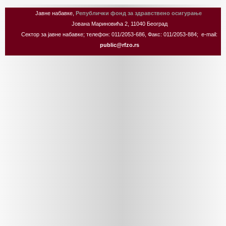
Јавне набавке,
Републички фонд за здравствено осигурање
Јована Мариновића 2, 11040 Београд
Сектор за јавне набавке; телефон: 011/2053-686, Факс: 011/2053-884; e-mail:
public@rfzo.rs
Joomla! 3 Templates